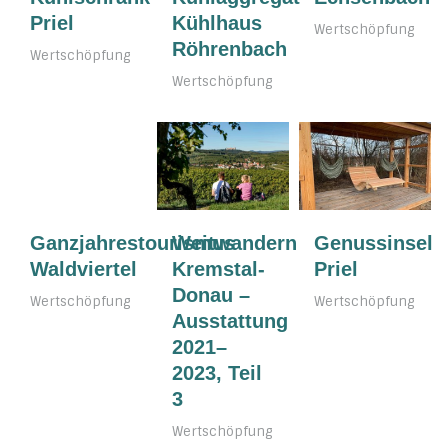
Priel
Kühlhaus
Wertschöpfung
Röhrenbach
Wertschöpfung
Wertschöpfung
Weitwandern
Ganzjahrestourismus
Genussinsel
Kremstal-
Waldviertel
Priel
Donau –
Wertschöpfung
Wertschöpfung
Ausstattung
2021–
2023, Teil
3
Wertschöpfung