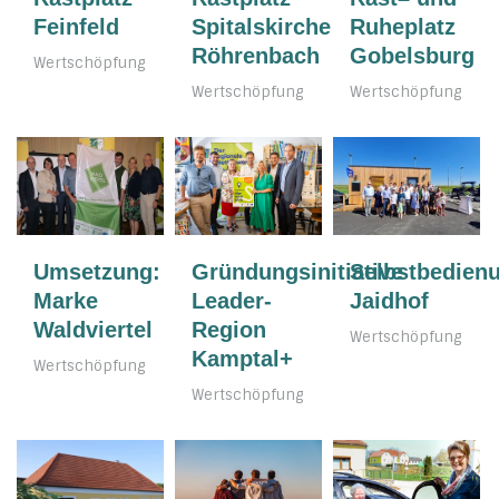
Feinfeld
Spitalskirche
Ruheplatz
Röhrenbach
Gobelsburg
Wertschöpfung
Wertschöpfung
Wertschöpfung
Umsetzung:
Gründungsinitiative
Selbstbedien
Marke
Leader-
Jaidhof
Waldviertel
Region
Wertschöpfung
Kamptal+
Wertschöpfung
Wertschöpfung