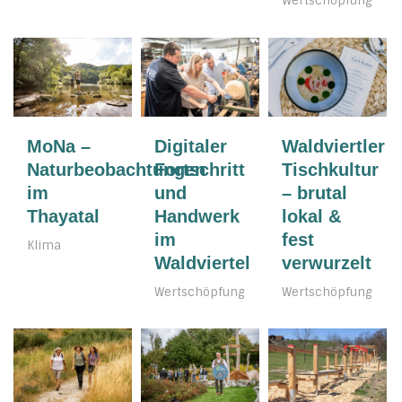
Wertschöpfung
MoNa –
Digitaler
Waldviertler
Naturbeobachtungen
Fortschritt
Tischkultur
im
und
– brutal
Thayatal
Handwerk
lokal &
im
fest
Klima
Waldviertel
verwurzelt
Wertschöpfung
Wertschöpfung