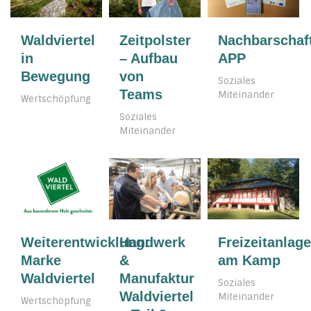
Waldviertel
Zeitpolster
Nachbarschaft
in
– Aufbau
APP
Bewegung
von
Soziales
Teams
Miteinander
Wertschöpfung
Soziales
Miteinander
Weiterentwicklung:
Handwerk
Freizeitanlage
Marke
&
am Kamp
Waldviertel
Manufaktur
Soziales
Waldviertel
Miteinander
Wertschöpfung