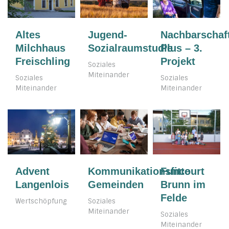
Nachbarschaft
Jugend-
Altes
Plus – 3.
Sozialraumstudie
Milchhaus
Projekt
Freischling
Soziales
Miteinander
Soziales
Soziales
Miteinander
Miteinander
Kommunikationsfitte
Advent
Funcourt
Gemeinden
Langenlois
Brunn im
Felde
Soziales
Wertschöpfung
Miteinander
Soziales
Miteinander