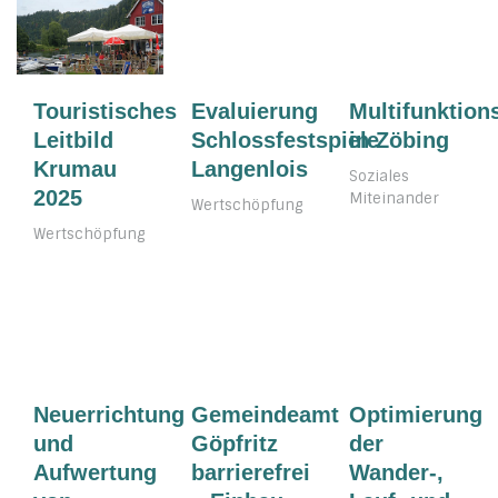
Evaluierung
Multifunktion
Touristisches
Schlossfestspiele
in Zöbing
Leitbild
Langenlois
Krumau
Soziales
2025
Miteinander
Wertschöpfung
Wertschöpfung
Neuerrichtung
Gemeindeamt
Optimierung
und
Göpfritz
der
Aufwertung
barrierefrei
Wander-,