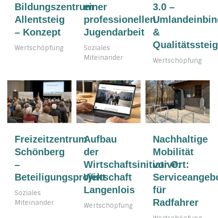
Bildungszentrum
einer
3.0 –
Allentsteig
professionellen
Umlandeinbi
– Konzept
Jugendarbeit
&
Qualitätsstei
Wertschöpfung
Soziales
Miteinander
Wertschöpfung
Freizeitzentrum
Aufbau
Nachhaltige
Schönberg
der
Mobilität
–
Wirtschaftsinitiative:
vor Ort:
Beteiligungsprojekt
Wirtschaft
Serviceangeb
Langenlois
für
Soziales
Radfahrer
Miteinander
Wertschöpfung