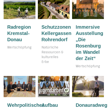
Radregion
Schutzzonen
Immersive
Kremstal-
Kellergassen
Ausstellung
Donau
Rohrendorf
„Die
Rosenburg
Wertschöpfung
Natürliche
im Wandel
Ressourcen &
kulturelles
der Zeit“
Erbe
Wertschöpfung
Wehrpolitisches
Aufbau
Donauradweg