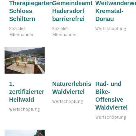
Therapiegarten
Gemeindeamt
Weitwanderw
Schloss
Hadersdorf
Kremstal-
Schiltern
barrierefrei
Donau
Soziales
Soziales
Wertschöpfung
Miteinander
Miteinander
1.
Naturerlebnis
Rad- und
zertifizierter
Waldviertel
Bike-
Heilwald
Offensive
Wertschöpfung
Waldviertel
Wertschöpfung
Wertschöpfung