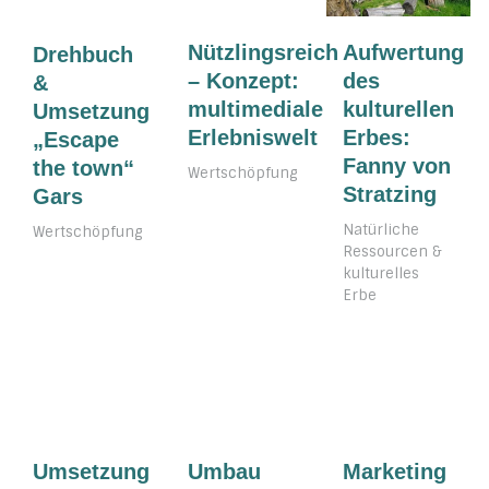
Nützlingsreich
Aufwertung
Drehbuch
– Konzept:
des
&
multimediale
kulturellen
Umsetzung
Erlebniswelt
Erbes:
„Escape
Fanny von
the town“
Wertschöpfung
Stratzing
Gars
Natürliche
Wertschöpfung
Ressourcen &
kulturelles
Erbe
Umsetzung
Umbau
Marketing