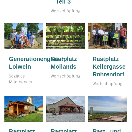
– Teil 3
Wertschöpfung
Generationengarten
Rastplatz
Rastplatz
Loiwein
Mollands
Kellergasse
Rohrendorf
Soziales
Wertschöpfung
Miteinander
Wertschöpfung
Rastplatz
Rastplatz
Rast– und