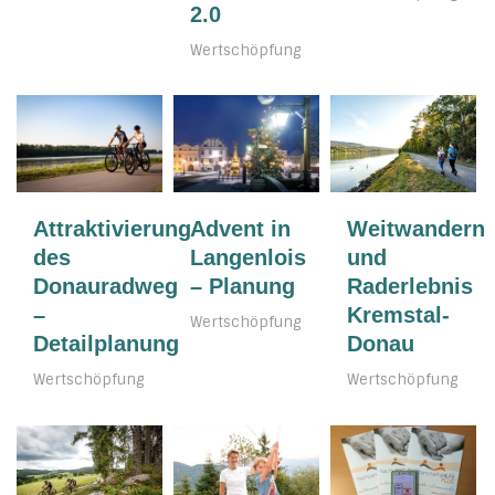
2.0
Wertschöpfung
Weitwandern
Attraktivierung
Advent in
und
des
Langenlois
Raderlebnis
Donauradweg
– Planung
Kremstal-
–
Wertschöpfung
Donau
Detailplanung
Wertschöpfung
Wertschöpfung