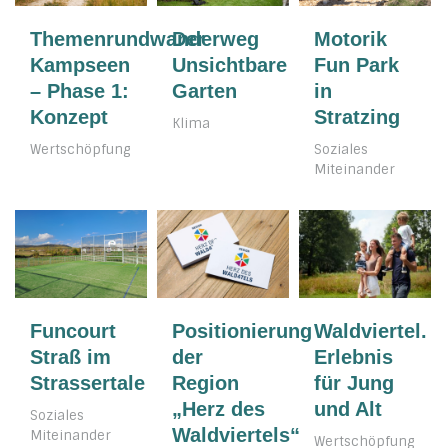
Themenrundwanderweg
Der
Motorik
Kampseen
Unsichtbare
Fun Park
– Phase 1:
Garten
in
Konzept
Stratzing
Klima
Wertschöpfung
Soziales
Miteinander
Funcourt
Positionierung
Waldviertel.
Straß im
der
Erlebnis
Strassertale
Region
für Jung
„Herz des
und Alt
Soziales
Waldviertels“
Miteinander
Wertschöpfung