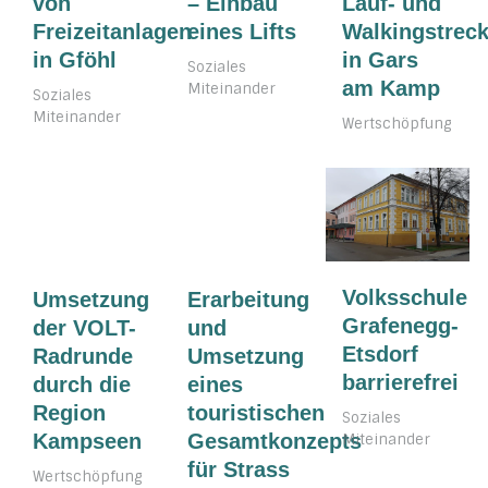
von
– Einbau
Lauf- und
Freizeitanlagen
eines Lifts
Walkingstrec
in Gföhl
in Gars
Soziales
am Kamp
Miteinander
Soziales
Miteinander
Wertschöpfung
Volksschule
Umsetzung
Erarbeitung
Grafenegg-
der VOLT-
und
Etsdorf
Radrunde
Umsetzung
barrierefrei
durch die
eines
Region
touristischen
Soziales
Kampseen
Gesamtkonzepts
Miteinander
für Strass
Wertschöpfung