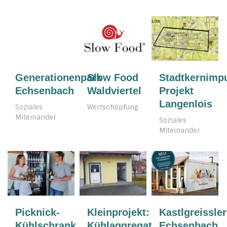
Generationenpark
Slow Food
Stadtkernimp
Echsenbach
Waldviertel
Projekt
Langenlois
Soziales
Wertschöpfung
Miteinander
Soziales
Miteinander
Picknick-
Kleinprojekt:
Kastlgreissler
Kühlschrank
Kühlaggregat
Echsenbach