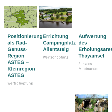
Positionierung
Errichtung
Aufwertung
als Rad-
Campingplatz
des
Genuss-
Allentsteig
Erholungsare
Region
Thayainsel
Wertschöpfung
ASTEG –
Soziales
Kleinregion
Miteinander
ASTEG
Wertschöpfung