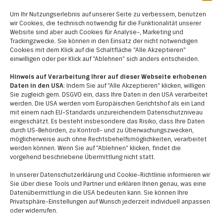
Förderhöhe
Um Ihr Nutzungserlebnis auf unserer Seite zu verbessern, benutzen
wir Cookies, die technisch notwendig für die Funktionalität unserer
Website sind aber auch Cookies für Analyse-, Marketing und
63%
Trackingzwecke. Sie können in den Einsatz der nicht notwendigen
Cookies mit dem Klick auf die Schaltfläche "Alle Akzeptieren"
einwilligen oder per Klick auf "Ablehnen" sich anders entscheiden.
Hinweis auf Verarbeitung Ihrer auf dieser Webseite erhobenen
Daten in den USA
: Indem Sie auf "Alle Akzeptieren" klicken, willigen
Sie zugleich gem. DSGVO ein, dass Ihre Daten in den USA verarbeitet
werden. Die USA werden vom Europäischen Gerichtshof als ein Land
mit einem nach EU-Standards unzureichendem Datenschutzniveau
eingeschätzt. Es besteht insbesondere das Risiko, dass Ihre Daten
durch US-Behörden, zu Kontroll- und zu Überwachungszwecken,
möglicherweise auch ohne Rechtsbehelfsmöglichkeiten, verarbeitet
werden können. Wenn Sie auf "Ablehnen" klicken, findet die
vorgehend beschriebene Übermittlung nicht statt.
In unserer Datenschutzerklärung und Cookie-Richtlinie informieren wir
Kontakt
Sie über diese Tools und Partner und erklären Ihnen genau, was eine
Datenübermittlung in die USA bedeuten kann. Sie können Ihre
Privatsphäre-Einstellungen auf Wunsch jederzeit individuell anpassen
Verein LEADER-Region Kamptal+
oder widerrufen.
Kornplatz 5, 3550 Langenlois