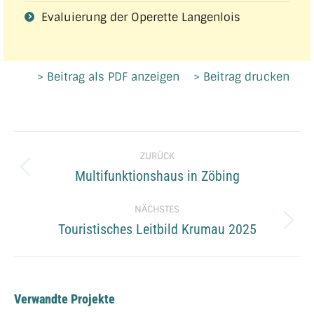
Evaluierung der Operette Langenlois
> Beitrag als PDF anzeigen
> Beitrag drucken
Project
ZURÜCK
navigation
Multifunktionshaus in Zöbing
Previous
project:
NÄCHSTES
Touristisches Leitbild Krumau 2025
Next
project:
Verwandte Projekte