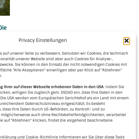
Die
Wehrpolitisches
Do
er
Bildungszentrum Allentsteig –
Uml
Privacy Einstellungen
Konzept
Qu
 auf unserer Seite zu verbessern, benutzen wir Cookies, die technisch
ionalität unserer Website sind aber auch Cookies für Analyse-,
zwecke. Sie können in den Einsatz der nicht notwendigen Cookies mit
fläche "Alle Akzeptieren" einwilligen oder per Klick auf "Ablehnen"
n.
ng Ihrer auf dieser Webseite erhobenen Daten in den USA
: Indem Sie
licken, willigen Sie zugleich gem. DSGVO ein, dass Ihre Daten in den
. Die USA werden vom Europäischen Gerichtshof als ein Land mit einem
reichendem Datenschutzniveau eingeschätzt. Es besteht
, dass Ihre Daten durch US-Behörden, zu Kontroll- und zu
Kontakt
öglicherweise auch ohne Rechtsbehelfsmöglichkeiten, verarbeitet
e auf "Ablehnen" klicken, findet die vorgehend beschriebene
Verein LEADER-Region Kamptal+
.
Kornplatz 5, 3550 Langenlois
rklärung und Cookie-Richtlinie informieren wir Sie über diese Tools