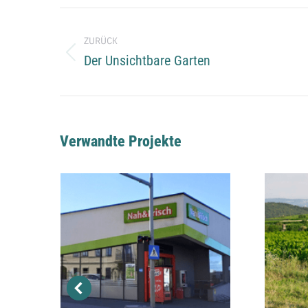
Project
ZURÜCK
navigation
Previous
Der Unsichtbare Garten
project:
Verwandte Projekte