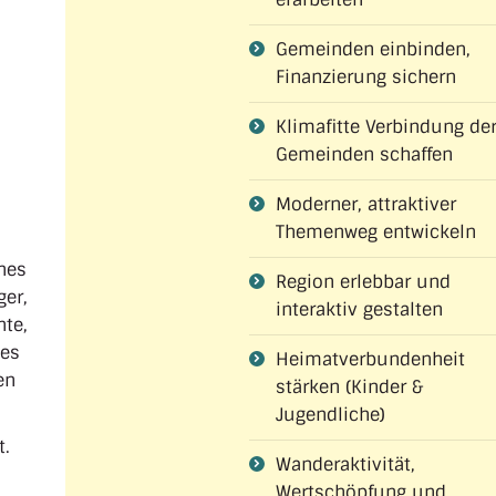
Gemeinden einbinden,
Finanzierung sichern
Klimafitte Verbindung der
Gemeinden schaffen
Moderner, attraktiver
Themenweg entwickeln
nes
Region erlebbar und
er,
interaktiv gestalten
hte,
 es
Heimatverbundenheit
en
stärken (Kinder &
Jugendliche)
t.
Wanderaktivität,
Wertschöpfung und