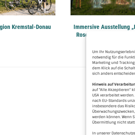
gion Kremstal-Donau
Immersive Ausstellung „
Rosenburg im Wandel d
Zeit“
Um Ihr Nutzungserlebnis
notwendig für die Funkt
Marketing und Tracking
dem Klick auf die Schalt
sich anders entscheide
Hinweis auf Verarbeitu
auf "Alle Akzeptieren" k
USA verarbeitet werden
nach EU-Standards unzu
insbesondere das Risiko
Überwachungszwecken, m
werden können. Wenn Si
Übermittlung nicht statt
In unserer Datenschutze