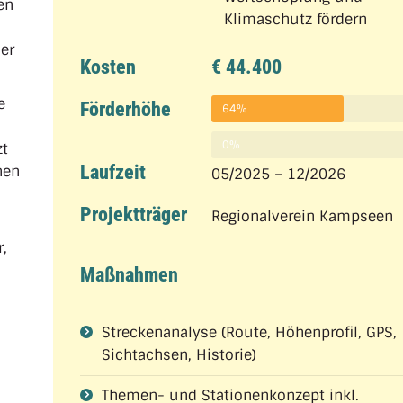
en
Klimaschutz fördern
er
Kosten
€ 44.400
e
Förderhöhe
64%
0%
zt
Laufzeit
nen
05/2025 – 12/2026
Projektträger
Regionalverein Kampseen
,
Maßnahmen
Streckenanalyse (Route, Höhenprofil, GPS,
Sichtachsen, Historie)
Themen- und Stationenkonzept inkl.