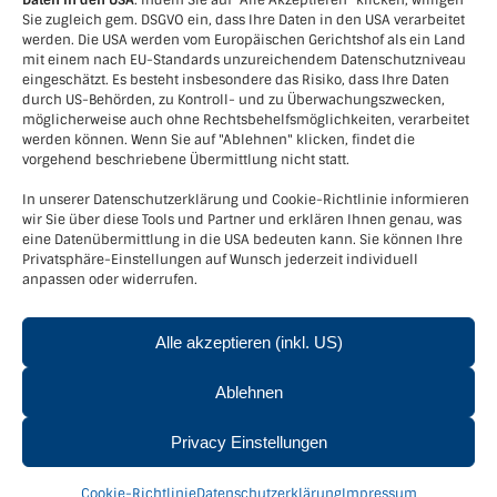
Daten in den USA
: Indem Sie auf "Alle Akzeptieren" klicken, willigen
Sie zugleich gem. DSGVO ein, dass Ihre Daten in den USA verarbeitet
werden. Die USA werden vom Europäischen Gerichtshof als ein Land
mit einem nach EU-Standards unzureichendem Datenschutzniveau
eingeschätzt. Es besteht insbesondere das Risiko, dass Ihre Daten
durch US-Behörden, zu Kontroll- und zu Überwachungszwecken,
möglicherweise auch ohne Rechtsbehelfsmöglichkeiten, verarbeitet
werden können. Wenn Sie auf "Ablehnen" klicken, findet die
vorgehend beschriebene Übermittlung nicht statt.
In unserer Datenschutzerklärung und Cookie-Richtlinie informieren
wir Sie über diese Tools und Partner und erklären Ihnen genau, was
eine Datenübermittlung in die USA bedeuten kann. Sie können Ihre
Kontakt
Privatsphäre-Einstellungen auf Wunsch jederzeit individuell
anpassen oder widerrufen.
Verein LEADER-Region Kamptal+
Kornplatz 5, 3550 Langenlois
Tel.
+436643915751
Alle akzeptieren (inkl. US)
Email:
office@leader-kamptal.at
Ablehnen
Privacy Einstellungen
© Verein LEADER-Region Kamptal - 3550 Langenlois, Kornplatz
5 |
Impressum
|
Datenschutzerklärung
|
Cookie-Richtlinie
Cookie-Richtlinie
Datenschutzerklärung
Impressum