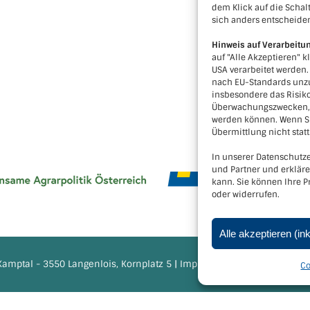
dem Klick auf die Schalt
sich anders entscheide
Hinweis auf Verarbeitu
auf "Alle Akzeptieren" k
USA verarbeitet werden
nach EU-Standards unzu
insbesondere das Risiko
Überwachungszwecken, m
werden können. Wenn Si
Übermittlung nicht statt
In unserer Datenschutze
und Partner und erklär
kann. Sie können Ihre P
oder widerrufen.
Alle akzeptieren (in
amptal - 3550 Langenlois, Kornplatz 5 |
Impressum
|
Datenschutzerk
Co