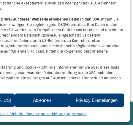
fläche "Alle Akzeptieren" einwilligen oder per Klick auf "Ablehnen"
n.
ng Ihrer auf dieser Webseite erhobenen Daten in den USA
: Indem Sie
licken, willigen Sie zugleich gem. DSGVO ein, dass Ihre Daten in den
. Die USA werden vom Europäischen Gerichtshof als ein Land mit einem
reichendem Datenschutzniveau eingeschätzt. Es besteht
, dass Ihre Daten durch US-Behörden, zu Kontroll- und zu
Kontakt
öglicherweise auch ohne Rechtsbehelfsmöglichkeiten, verarbeitet
e auf "Ablehnen" klicken, findet die vorgehend beschriebene
Verein LEADER-Region Kamptal+
.
Kornplatz 5, 3550 Langenlois
rklärung und Cookie-Richtlinie informieren wir Sie über diese Tools
Tel.
+436643915751
en Ihnen genau, was eine Datenübermittlung in die USA bedeuten
Email:
office@leader-kamptal.at
rivatsphäre-Einstellungen auf Wunsch jederzeit individuell anpassen
kl. US)
Ablehnen
Privacy Einstellungen
lärung
|
Cookie-Richtlinie
okie-Richtlinie
Datenschutzerklärung
Impressum