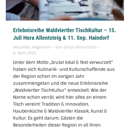
Erlebnisreihe Waldviertler TischKultur – 15.
Juli Hora Allentsteig & 11. Sep. Haindorf
Aktuelles
,
Allgemein
Von
Danja Mlinaritsch
8. April 2025
Unter dem Motto „brutal lokal & fest verwurzelt“
haben sich Kulinarik- und Kulturschaffende aus
der Region schon im vorigen Jahr
zusammengetan und die neue Erlebnisreihe
„Waldviertler TischKultur“ entwickelt. Wie der
Name schon verrät, wird hier alles an einem
Tisch vereint: Tradition & Innovation,
Haubenküche & Waldviertler Klassik, Kunst &
Kultur. Es geht darum, Gästen die
Besonderheiten dieser Region in all ihren