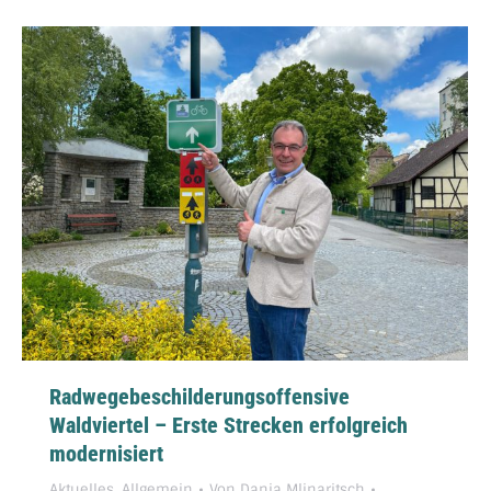
Radwegebeschilderungsoffensive
Waldviertel – Erste Strecken erfolgreich
modernisiert
Aktuelles
,
Allgemein
Von
Danja Mlinaritsch