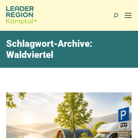
Search:
Schlagwort-Archive:
Waldviertel
> Beitrag als PDF anzeigen
> Beitrag drucken