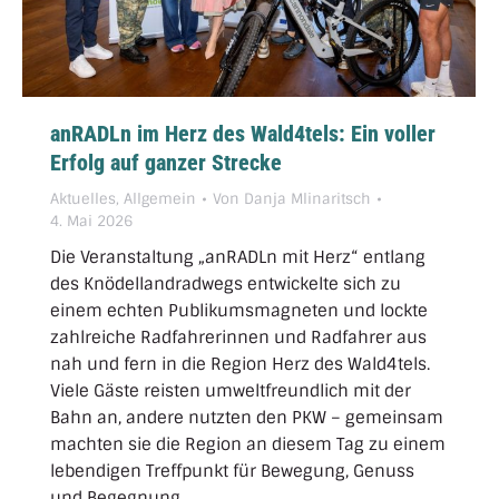
anRADLn im Herz des Wald4tels: Ein voller
Erfolg auf ganzer Strecke
Aktuelles
,
Allgemein
Von
Danja Mlinaritsch
4. Mai 2026
Die Veranstaltung „anRADLn mit Herz“ entlang
des Knödellandradwegs entwickelte sich zu
einem echten Publikumsmagneten und lockte
zahlreiche Radfahrerinnen und Radfahrer aus
nah und fern in die Region Herz des Wald4tels.
Viele Gäste reisten umweltfreundlich mit der
Bahn an, andere nutzten den PKW – gemeinsam
machten sie die Region an diesem Tag zu einem
lebendigen Treffpunkt für Bewegung, Genuss
und Begegnung.