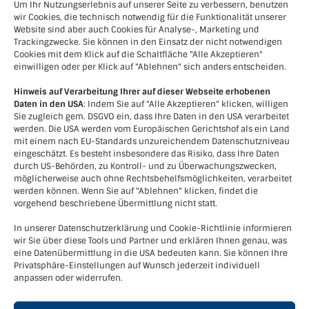
Um Ihr Nutzungserlebnis auf unserer Seite zu verbessern, benutzen
Ich akzeptiere die Datenschutzbestimmungen.
wir Cookies, die technisch notwendig für die Funktionalität unserer
(
Link
)
Website sind aber auch Cookies für Analyse-, Marketing und
Trackingzwecke. Sie können in den Einsatz der nicht notwendigen
Cookies mit dem Klick auf die Schaltfläche "Alle Akzeptieren"
einwilligen oder per Klick auf "Ablehnen" sich anders entscheiden.
Hinweis auf Verarbeitung Ihrer auf dieser Webseite erhobenen
Daten in den USA
: Indem Sie auf "Alle Akzeptieren" klicken, willigen
Sie zugleich gem. DSGVO ein, dass Ihre Daten in den USA verarbeitet
werden. Die USA werden vom Europäischen Gerichtshof als ein Land
mit einem nach EU-Standards unzureichendem Datenschutzniveau
eingeschätzt. Es besteht insbesondere das Risiko, dass Ihre Daten
durch US-Behörden, zu Kontroll- und zu Überwachungszwecken,
möglicherweise auch ohne Rechtsbehelfsmöglichkeiten, verarbeitet
werden können. Wenn Sie auf "Ablehnen" klicken, findet die
vorgehend beschriebene Übermittlung nicht statt.
In unserer Datenschutzerklärung und Cookie-Richtlinie informieren
wir Sie über diese Tools und Partner und erklären Ihnen genau, was
eine Datenübermittlung in die USA bedeuten kann. Sie können Ihre
Kontakt
Privatsphäre-Einstellungen auf Wunsch jederzeit individuell
anpassen oder widerrufen.
Verein LEADER-Region Kamptal+
Kornplatz 5, 3550 Langenlois