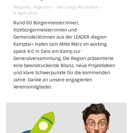
Aktuelles
,
Allgemein
Von
Danja Mlinaritsch
8. April 2026
Rund 60 Bürgermeister:innen,
Vizebürgermeister:innen und
Gemeinderät:innen aus der LEADER-Region
Kamptal+ trafen sich Mitte März im working
space 4.0 in Gars am Kamp zur
Generalversammlung. Die Region präsentierte
eine beeindruckende Bilanz, neue Projektideen
und klare Schwerpunkte für die kommenden
Jahre. Danke an unsere engagierten
Vereinsmitglieder.