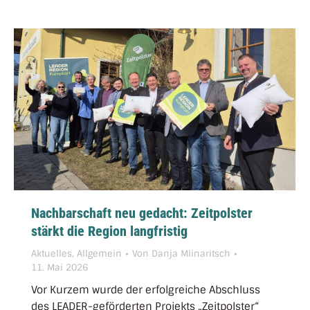
Nachbarschaft neu gedacht: Zeitpolster
stärkt die Region langfristig
Aktuelles
,
Allgemein
Von
Danja Mlinaritsch
11. Mai 2026
Vor Kurzem wurde der erfolgreiche Abschluss
des LEADER-geförderten Projekts „Zeitpolster“