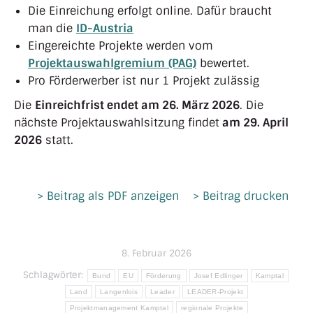
Die Einreichung erfolgt online. Dafür braucht
man die
ID-Austria
Eingereichte Projekte werden vom
Projektauswahlgremium
(PAG)
bewertet.
Pro Förderwerber ist nur 1 Projekt zulässig
Die
Einreichfrist endet am 26. März 2026
. Die
nächste Projektauswahlsitzung findet
am 29. April
2026
statt.
> Beitrag als PDF anzeigen
> Beitrag drucken
8. Februar 2026
Schlagwörter:
Bund
EU
Förderung
Josef Edlinger
Kamptal
Land
Langenlois
Leader
LEADER-Projekt
Projektmanagement Kamptal
regionale Projekte