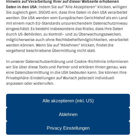
Hinweis auf Verarbeitung Ihrer auf dieser Webseite erhobenen
Daten in den USA
: Indem Sie auf "Alle Akzeptieren" klicken, willigen
Sie zugleich gem. DSGVO ein, dass Ihre Daten in den USA verarbeitet
werden. Die USA werden vom Europäischen Gerichtshof als ein Land
mit einem nach EU-Standards unzureichendem Datenschutzniveau
eingeschätzt. Es besteht insbesondere das Risiko, dass Ihre Daten
durch US-Behörden, zu Kontroll- und zu Überwachungszwecken,
möglicherweise auch ohne Rechtsbehelfsmöglichkeiten, verarbeitet
werden können. Wenn Sie auf "Ablehnen" klicken, findet die
vorgehend beschriebene Übermittlung nicht statt.
In unserer Datenschutzerklärung und Cookie-Richtlinie informieren
wir Sie über diese Tools und Partner und erklären Ihnen genau, was
eine Datenübermittlung in die USA bedeuten kann. Sie können Ihre
Kontakt
Privatsphäre-Einstellungen auf Wunsch jederzeit individuell
anpassen oder widerrufen.
Verein LEADER-Region Kamptal+
Kornplatz 5, 3550 Langenlois
Tel.
+436643915751
Alle akzeptieren (inkl. US)
Email:
office@leader-kamptal.at
Ablehnen
Privacy Einstellungen
© Verein LEADER-Region Kamptal - 3550 Langenlois, Kornplatz