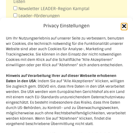
Listen
Newsletter LEADER-Region Kamptal
Leader-Förderungen
Veranstaltungen
Privacy Einstellungen
Aus- und Weiterbildungen
Um Ihr Nutzungserlebnis auf unserer Seite zu verbessern, benutzen
Ich akzeptiere die Datenschutzbestimmungen.
wir Cookies, die technisch notwendig für die Funktionalität unserer
(
Link
)
Website sind aber auch Cookies für Analyse-, Marketing und
Trackingzwecke. Sie können in den Einsatz der nicht notwendigen
Cookies mit dem Klick auf die Schaltfläche "Alle Akzeptieren"
einwilligen oder per Klick auf "Ablehnen" sich anders entscheiden.
Hinweis auf Verarbeitung Ihrer auf dieser Webseite erhobenen
Daten in den USA
: Indem Sie auf "Alle Akzeptieren" klicken, willigen
Sie zugleich gem. DSGVO ein, dass Ihre Daten in den USA verarbeitet
werden. Die USA werden vom Europäischen Gerichtshof als ein Land
mit einem nach EU-Standards unzureichendem Datenschutzniveau
eingeschätzt. Es besteht insbesondere das Risiko, dass Ihre Daten
durch US-Behörden, zu Kontroll- und zu Überwachungszwecken,
möglicherweise auch ohne Rechtsbehelfsmöglichkeiten, verarbeitet
werden können. Wenn Sie auf "Ablehnen" klicken, findet die
vorgehend beschriebene Übermittlung nicht statt.