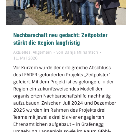
Nachbarschaft neu gedacht: Zeitpolster
stärkt die Region langfristig
Aktuelles
,
Allgemein
Von
Danja Mlinaritsch
11. Mai 2026
Vor Kurzem wurde der erfolgreiche Abschluss
des LEADER-geförderten Projekts „Zeitpolster“
gefeiert. Mit dem Projekt ist es gelungen, in der
Region ein zukunftsweisendes Modell der
organisierten Nachbarschaftshilfe nachhaltig
aufzubauen. Zwischen Juli 2024 und Dezember
2025 wurden im Rahmen des Projekts drei
Teams mit jeweils drei bis vier engagierten
Ehrenamtlichen aufgebaut – in Grafenegg
Umgebung, Langenlois sowie im Raum Gföhl-