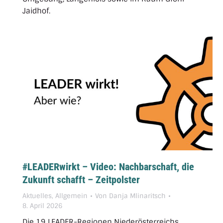
Jaidhof.
#LEADERwirkt – Video: Nachbarschaft, die
Zukunft schafft – Zeitpolster
Aktuelles
,
Allgemein
Von
Danja Mlinaritsch
8. April 2026
Die 19 LEADER-Regionen Niederösterreichs