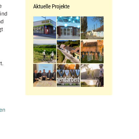
e
Aktuelle Projekte
sind
nd
gt
t.
ken