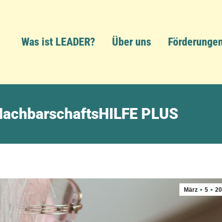
Was ist LEADER?
Über uns
Förderunge
 NachbarschaftsHILFE PLUS
März
5
20