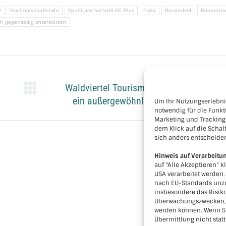
t
Nachbarschaftshilfe
NachbarschaftsHILFE Plus
Pölla
Rastenfeld
Röhrenba
ch gegenseitig unterstützen
NÄCHSTES
Waldviertel Tourismus zieht Bilanz über
Nächster
ein außergewöhnliches Tourismusjahr
Um Ihr Nutzungserlebnis
Beitrag:
notwendig für die Funkt
Marketing und Tracking
dem Klick auf die Schalt
sich anders entscheide
Hinweis auf Verarbeitu
auf "Alle Akzeptieren" k
USA verarbeitet werden
nach EU-Standards unzu
insbesondere das Risiko
Überwachungszwecken, m
werden können. Wenn Si
Übermittlung nicht statt