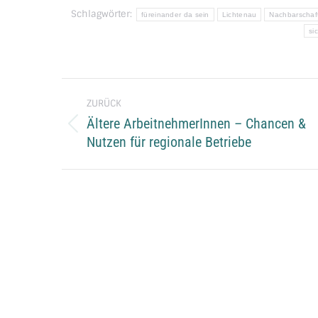
Schlagwörter:
füreinander da sein
Lichtenau
Nachbarschaf
si
Kommentarnavigation
ZURÜCK
Ältere ArbeitnehmerInnen – Chancen &
Vorheriger
Nutzen für regionale Betriebe
Beitrag: