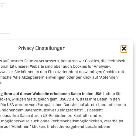
ch
Privacy Einstellungen
 auf unserer Seite zu verbessern, benutzen wir Cookies, die technisch
ionalität unserer Website sind aber auch Cookies für Analyse-,
zwecke. Sie können in den Einsatz der nicht notwendigen Cookies mit
fläche "Alle Akzeptieren" einwilligen oder per Klick auf "Ablehnen"
n.
ng Ihrer auf dieser Webseite erhobenen Daten in den USA
: Indem Sie
licken, willigen Sie zugleich gem. DSGVO ein, dass Ihre Daten in den
. Die USA werden vom Europäischen Gerichtshof als ein Land mit einem
reichendem Datenschutzniveau eingeschätzt. Es besteht
, dass Ihre Daten durch US-Behörden, zu Kontroll- und zu
Kontakt
öglicherweise auch ohne Rechtsbehelfsmöglichkeiten, verarbeitet
e auf "Ablehnen" klicken, findet die vorgehend beschriebene
Verein LEADER-Region Kamptal+
.