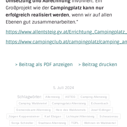
Umsetzung und Abrechnung
involviert. Ein
Großprojekt wie der
Campingplatz kann nur
erfolgreich realisiert werden
, wenn wir auf allen
Ebenen gut zusammenarbeiten.“
https://www.allentsteig.gv.at/Errichtung_Campingplatz
https://www.campingclub.at/campingplatz/camping_am
> Beitrag als PDF anzeigen
> Beitrag drucken
5. Juli 2024
Schlagwörter:
Allentsteig
ASTEG
Camping Allensteig
Camping Waldviertel
Campingplatz Allentsteig
Echsenbach
Gemeindeamt Allentsteig
Herz des Waldviertels
Josef Edlinger
Jürgen Koppensteiner
Karl Elsigan
Lichtspiel Allentsteig
Schwarzenau
Sonja Schindler
Stadtsee Allentsteig
TÜPL
Wohnen im Waldviertel