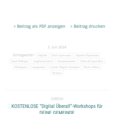
> Beitrag als PDF anzeigen
> Beitrag drucken
3. Juli 2024
Schlagwörter:
Altpölla
Erich Speneder
Gasthof Speneder
Josef Edlinger
Jugendzentrum
Kampstauseen
Klima-Escape-Box
Klimaspiel
Langenlois
Leader Region Kamptal
Ruine Dobra
Seeyou
Kommentarnavigation
ZURÜCK
KOSTENLOSE “Digital Überall“-Workshops für
Vorheriger
DEINE GEMEINDE