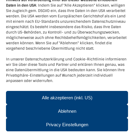
Hinweis auf Verarbeitung Ihrer auf dieser Webseite erhobenen
Daten in den USA
: Indem Sie auf "Alle Akzeptieren" klicken, willigen
Sie zugleich gem. DSGVO ein, dass Ihre Daten in den USA verarbeitet
werden. Die USA werden vom Europäischen Gerichtshof als ein Land
mit einem nach EU-Standards unzureichendem Datenschutzniveau
eingeschätzt. Es besteht insbesondere das Risiko, dass Ihre Daten
durch US-Behörden, zu Kontroll- und zu Überwachungszwecken,
möglicherweise auch ohne Rechtsbehelfsmöglichkeiten, verarbeitet
werden können. Wenn Sie auf "Ablehnen" klicken, findet die
vorgehend beschriebene Übermittlung nicht statt.
In unserer Datenschutzerklärung und Cookie-Richtlinie informieren
wir Sie über diese Tools und Partner und erklären Ihnen genau, was
eine Datenübermittlung in die USA bedeuten kann. Sie können Ihre
Kontakt
Privatsphäre-Einstellungen auf Wunsch jederzeit individuell
anpassen oder widerrufen.
Verein LEADER-Region Kamptal+
Kornplatz 5, 3550 Langenlois
Tel.
+436643915751
Alle akzeptieren (inkl. US)
Email:
office@leader-kamptal.at
Ablehnen
Privacy Einstellungen
© Verein LEADER-Region Kamptal - 3550 Langenlois, Kornplatz