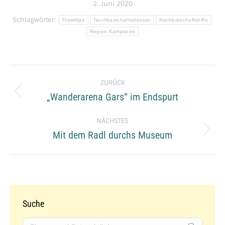
2. Juni 2020
Schlagwörter:
Frewillige
Nachbarschaftsdienste
Nachbarschaftshilfe
Region Kampseen
Kommentarnavigation
ZURÜCK
„Wanderarena Gars“ im Endspurt
Vorheriger
Beitrag:
NÄCHSTES
Mit dem Radl durchs Museum
Nächster
Beitrag:
Suche
Search: