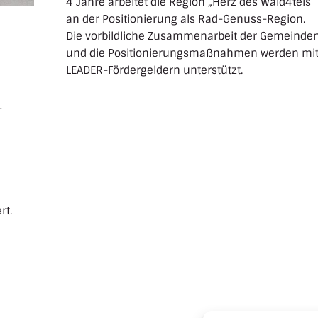
4 Jahre arbeitet die Region „Herz des Wald4tels“
an der Positionierung als Rad-Genuss-Region.
n
Die vorbildliche Zusammenarbeit der Gemeinde
und die Positionierungsmaßnahmen werden mi
LEADER-Fördergeldern unterstützt.
-
“
rt.