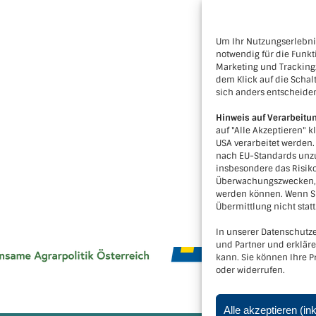
Um Ihr Nutzungserlebnis
notwendig für die Funkt
Marketing und Tracking
dem Klick auf die Schalt
sich anders entscheide
Hinweis auf Verarbeitu
auf "Alle Akzeptieren" k
USA verarbeitet werden
nach EU-Standards unzu
insbesondere das Risiko
Überwachungszwecken, m
werden können. Wenn Si
Übermittlung nicht statt
In unserer Datenschutze
und Partner und erklär
kann. Sie können Ihre P
oder widerrufen.
Alle akzeptieren (in