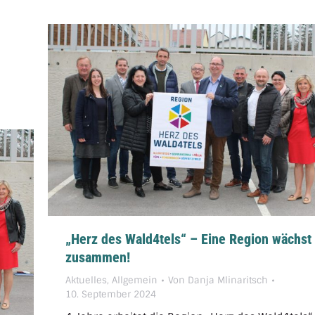
„Herz des Wald4tels“ – Eine Region wächst
zusammen!
Aktuelles
,
Allgemein
Von
Danja Mlinaritsch
10. September 2024