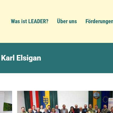
Was ist LEADER?
Über uns
Förderunge
Karl Elsigan
> Beitrag als PDF anzeigen
> Beitrag dru