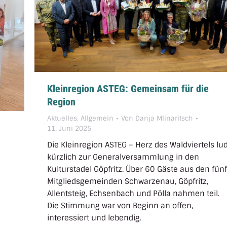
Kleinregion ASTEG: Gemeinsam für die
Region
Aktuelles
,
Allgemein
Von
Danja Mlinaritsch
11. Juni 2025
Die Kleinregion ASTEG – Herz des Waldviertels lu
kürzlich zur Generalversammlung in den
Kulturstadel Göpfritz. Über 60 Gäste aus den fünf
Mitgliedsgemeinden Schwarzenau, Göpfritz,
Allentsteig, Echsenbach und Pölla nahmen teil.
Die Stimmung war von Beginn an offen,
interessiert und lebendig.