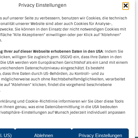
(
Link
)
Privacy Einstellungen
 auf unserer Seite zu verbessern, benutzen wir Cookies, die technisch
ionalität unserer Website sind aber auch Cookies für Analyse-,
zwecke. Sie können in den Einsatz der nicht notwendigen Cookies mit
fläche "Alle Akzeptieren" einwilligen oder per Klick auf "Ablehnen"
n.
ng Ihrer auf dieser Webseite erhobenen Daten in den USA
: Indem Sie
licken, willigen Sie zugleich gem. DSGVO ein, dass Ihre Daten in den
. Die USA werden vom Europäischen Gerichtshof als ein Land mit einem
reichendem Datenschutzniveau eingeschätzt. Es besteht
, dass Ihre Daten durch US-Behörden, zu Kontroll- und zu
Kontakt
öglicherweise auch ohne Rechtsbehelfsmöglichkeiten, verarbeitet
e auf "Ablehnen" klicken, findet die vorgehend beschriebene
Verein LEADER-Region Kamptal+
.
Kornplatz 5, 3550 Langenlois
rklärung und Cookie-Richtlinie informieren wir Sie über diese Tools
Tel.
+436643915751
en Ihnen genau, was eine Datenübermittlung in die USA bedeuten
Email:
office@leader-kamptal.at
rivatsphäre-Einstellungen auf Wunsch jederzeit individuell anpassen
kl. US)
Ablehnen
Privacy Einstellungen