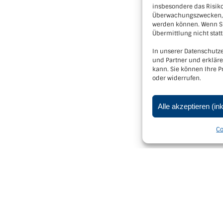
insbesondere das Risiko
Überwachungszwecken, m
werden können. Wenn Si
Übermittlung nicht statt
In unserer Datenschutze
und Partner und erklär
kann. Sie können Ihre P
oder widerrufen.
Alle akzeptieren (in
amptal - 3550 Langenlois, Kornplatz 5 |
Impressum
|
Datenschutzerk
Co