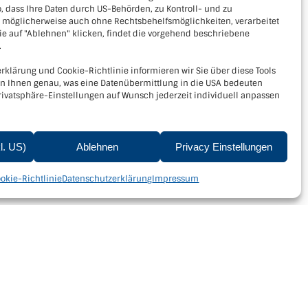
, dass Ihre Daten durch US-Behörden, zu Kontroll- und zu
öglicherweise auch ohne Rechtsbehelfsmöglichkeiten, verarbeitet
e auf "Ablehnen" klicken, findet die vorgehend beschriebene
.
rklärung und Cookie-Richtlinie informieren wir Sie über diese Tools
en Ihnen genau, was eine Datenübermittlung in die USA bedeuten
rivatsphäre-Einstellungen auf Wunsch jederzeit individuell anpassen
kl. US)
Ablehnen
Privacy Einstellungen
lärung
|
Cookie-Richtlinie
okie-Richtlinie
Datenschutzerklärung
Impressum