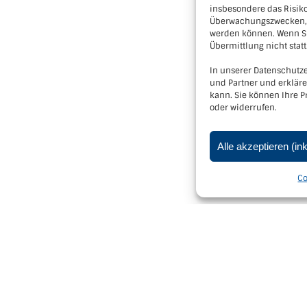
insbesondere das Risiko
Überwachungszwecken, m
werden können. Wenn Si
Übermittlung nicht statt
In unserer Datenschutze
und Partner und erklär
kann. Sie können Ihre P
oder widerrufen.
Alle akzeptieren (in
amptal - 3550 Langenlois, Kornplatz 5 |
Impressum
|
Datenschutzerk
Co