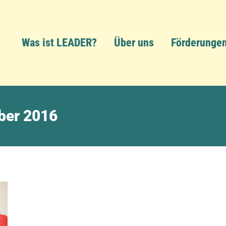
Was ist LEADER?
Über uns
Förderunge
ber 2016